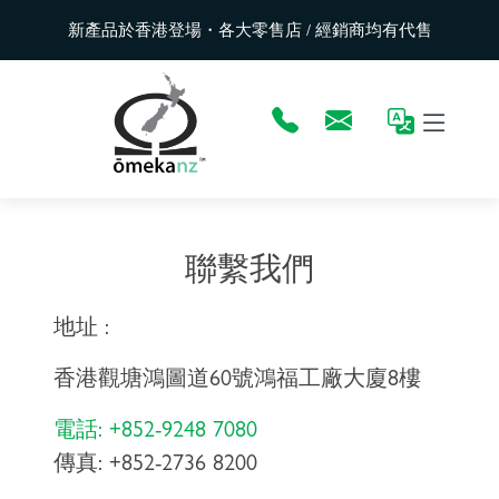
新產品於香港登場・各大零售店 / 經銷商均有代售
聯繫我們
地址 :
香港觀塘鴻圖道60號鴻福工廠大廈8樓
電話: +852-9248 7080
傳真: +852-2736 8200