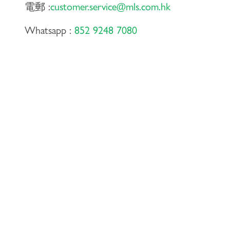
電郵 :
customer.service@mls.com.hk
Whatsapp :
852 9248 7080