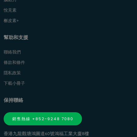
悅見素
槲皮素+
幫助和支援
聯絡我們
條款和條件
隱私政策
下載小冊子
保持聯絡
銷售熱線 +852-9248 7080
香港九龍觀塘鴻圖道60號鴻福工業大廈8樓