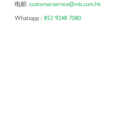
电邮 :
customer.service@mls.com.hk
Whatsapp :
852 9248 7080