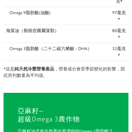
克*
Omega 9脂肪酸(油酸)
97毫克
*
海藻油（裂殖壺菌屬藻類）
80毫克
*
Omega 3脂肪酸（二十二碳六烯酸 - DHA）
32毫克
*
*這是
純天然冷壓營養產品
，營養成分會受季節變化的影響，因
此所列數量為平均值。
亞麻籽—
超級Omega 3農作物
亞麻籽油含有自然界中最濃縮的Omega 3脂肪酸之