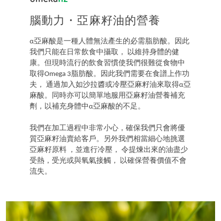
腦動力・亞麻籽油的營養
α亞麻酸是一種人體無法產生的必需脂肪酸。因此
我們只能在日常飲食中攝取， 以維持身體的健
康。但現時流行的飲食習慣使我們很難從食物中
取得Omega 3脂肪酸。因此我們需要在食譜上作功
夫， 通過加入如沙拉醬或冷壓亞麻籽油來取得α亞
麻酸。同時亦可以簡單地服用亞麻籽油營養補充
劑，以補充身體中α亞麻酸的不足。
我們在加工過程中非常小心，確保我們只會將優
質亞麻籽油賣給客戶。另外我們相當細心地挑選
亞麻籽原料 ，並進行冷壓， 令提煉出來的油盡少
受熱，受光或與氧氣接觸， 以確保營養價值不會
流失。