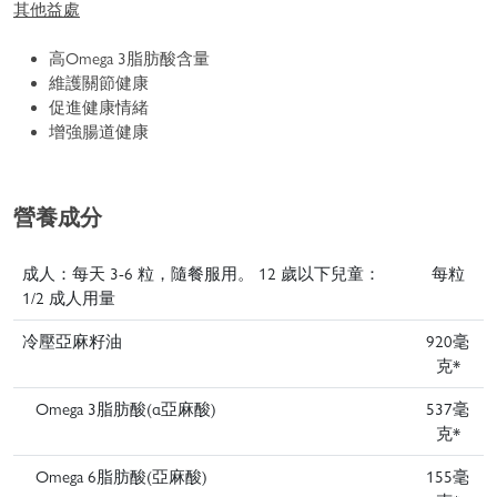
其他益處
高Omega 3脂肪酸含量
維護關節健康
促進健康情緒
增強腸道健康
營養成分
成人：每天 3-6 粒，隨餐服用。 12 歲以下兒童：
每粒
1/2 成人用量
冷壓亞麻籽油
920毫
克*
Omega 3脂肪酸(α亞麻酸)
537毫
克*
Omega 6脂肪酸(亞麻酸)
155毫