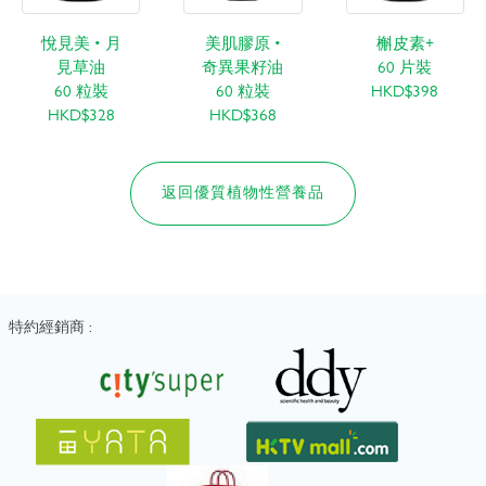
悅見美 • 月
美肌膠原 •
槲皮素+
見草油
奇異果籽油
60 片裝
60 粒裝
60 粒裝
HKD$398
HKD$328
HKD$368
返回優質植物性營養品
特約經銷商 :