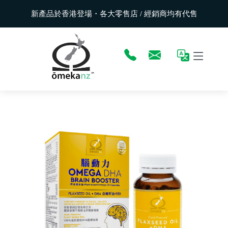
新產品於香港登場・各大零售店 / 經銷商均有代售