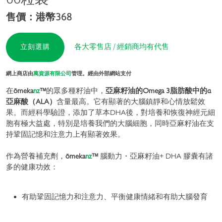
售價：港幣368
各大零售店 / 經銷商均有代售
立刻選購
網上商店由
萬資源有限公司
管理。經由外部網站支付
在
ōmeka
nz
™
的眾多種籽油中，
亞麻籽油的Omega 3脂肪酸中的α
亞麻酸（ALA）
含量最高。它有顯著的大腦鎮靜和心情放鬆效
果。而經科學驗證，添加了草本DHA後，對培養和恢復神經元細
胞有極大益處，特別是培養我們的大腦細胞，同時亞麻籽油在支
持鞏固記憶和注意力上有顯著效果。
作為營養補充劑，
ōmeka
nz
™
腦動力・亞麻籽油+ DHA 膠囊有諸
多的健康功效：
有助鞏固記憶力和注意力、平衡健康情緒和有助大腦發育