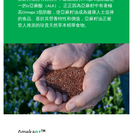
一的α亞麻酸（ALA）。正正因為亞麻籽中有著極
高Omega 3脂肪酸，使亞麻籽油成為健康人士追捧
的食品。基於其營養特性和價值，亞麻籽油正被
世人推祟的珍貴天然草本精華食物。
ōmeka
nz
™