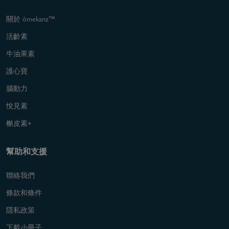
關於 ōmekanz™
活齡素
牛油果素
護心寶
腦動力
悅見素
槲皮素+
幫助和支援
聯絡我們
條款和條件
隱私政策
下載小冊子