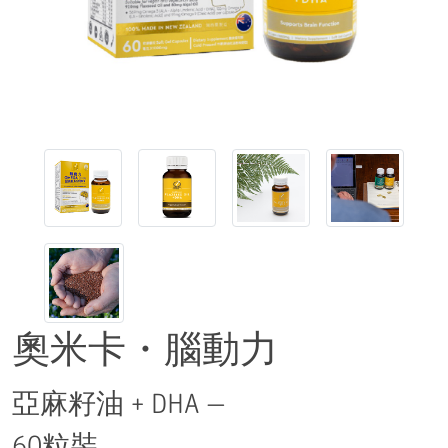
奧米卡・腦動力
亞麻籽油 + DHA —
60粒裝