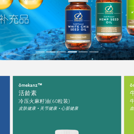
ōmekanz™
ō
活龄素
冷压火麻籽油(60粒装)
牛
皮肤健康 • 关节健康 • 心脏健康
血