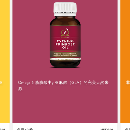
亚
Omega 6 脂肪酸中γ-亚麻酸（GLA）的完美天然来
。
源。
368
每瓶 60 粒
HKD328
每瓶