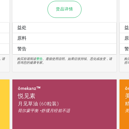
货品详情
益处
益
原料
原
警告
警
，请
购买前请阅读
警告
。遵循使用说明。如果症状持续、恶化或改变，请
购
咨询您的健康专家。
咨
ōmekanz™
ō
悦见素
月见草油 (60粒装)
精
荷尔蒙平衡 •舒缓月经前不适