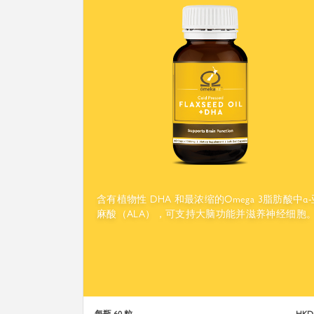
含有植物性 DHA 和最浓缩的Omega 3脂肪酸中α-
麻酸（ALA），可支持大脑功能并滋养神经细胞
每瓶 60 粒
HKD