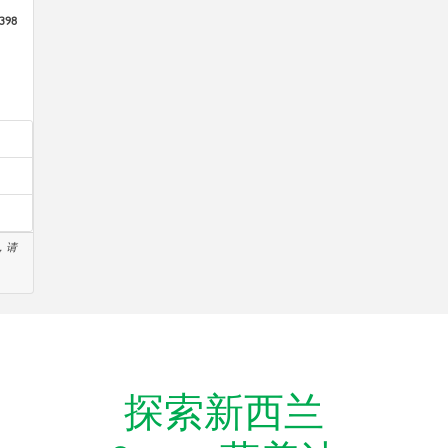
398
，请
探索新西兰