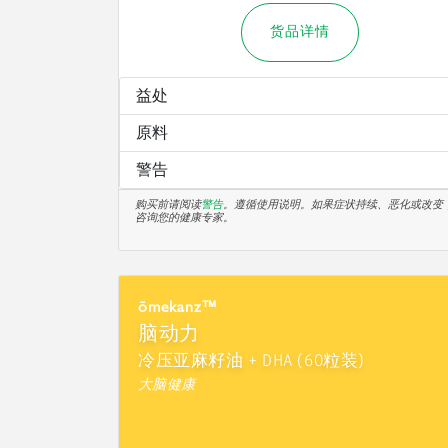
货品详情
益处
原料
警告
购买前请阅读
警告
。遵循使用说明。如果症状持续、恶化或改变
咨询您的健康专家。
ōmekanz™
脑动力
冷压亚麻籽油 + DHA (60粒装)
大脑健康