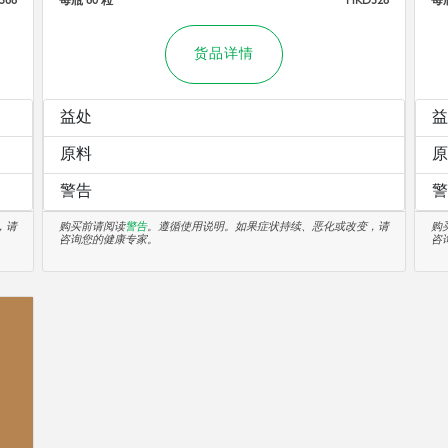
货品详情
益处
益
原料
原
警告
警
，请
购买前请阅读
警告
。遵循使用说明。如果症状持续、恶化或改变，请
购
咨询您的健康专家。
咨