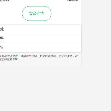
货品详情
处
料
告
买前请阅读
警告
。遵循使用说明。如果症状持续、恶化或改变，请
询您的健康专家。