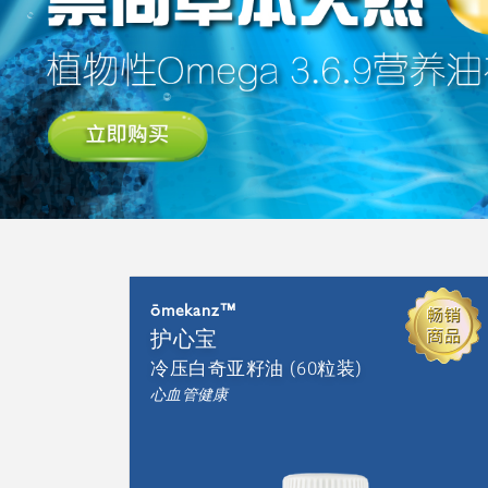
ōmekanz™
护心宝
冷压白奇亚籽油 (60粒装)
心血管健康