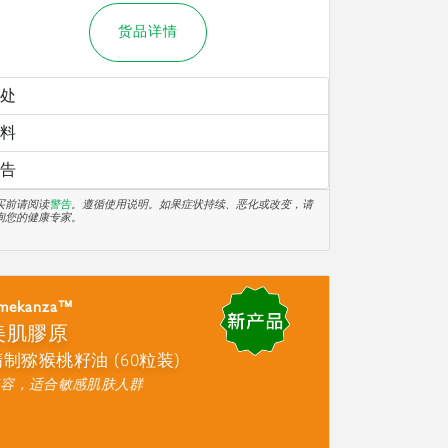
货品详情
处
料
告
买前请阅读
警告
。遵循使用说明。如果症状持续、恶化或改变，请
询您的健康专家。
mekanza™
美肌膠原
制猕猴桃籽油 (60粒装)
美容，适合敏感肌肤人群