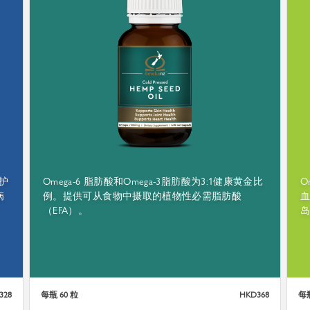
可追溯的种子
来源于自耕农田
保护
Omega-6 脂肪酸和Omega-3脂肪酸为3:1健康黄金比
O
病
例。提供可从食物中摄取的植物性必需脂肪酸
产自OMEKANZ农田
（EFA）。
每一粒种子可100%追溯
328
每瓶 60 粒
HKD368
每瓶