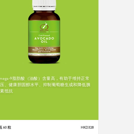
mega-9脂肪酸（油酸）含量高，有助于维持正常
血压、健康胆固醇水平、抑制葡萄糖生成和降低胰
岛素抵抗
 60 粒
HKD328