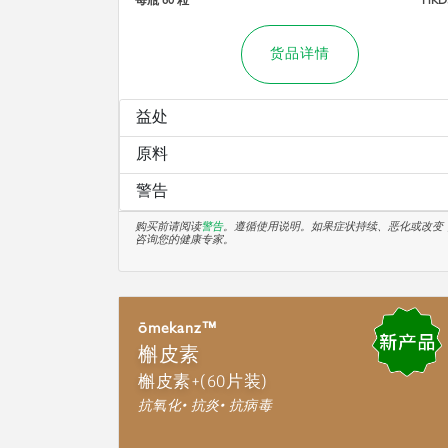
货品详情
益处
原料
警告
购买前请阅读
警告
。遵循使用说明。如果症状持续、恶化或改变
咨询您的健康专家。
ōmekanz™
槲皮素
槲皮素+(60片装)
抗氧化• 抗炎• 抗病毒