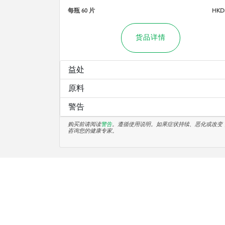
每瓶 60 片
HKD
货品详情
益处
原料
警告
购买前请阅读
警告
。遵循使用说明。如果症状持续、恶化或改变
咨询您的健康专家。