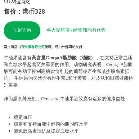
60粒装
售价：港币328
各大零售店 / 经销商均有代售
立刻选购
网上商店由
万资源有限公司
管理。经由外部网站支付
牛油果油含有
高含量Omega 9脂肪酸（油酸）
，在支持正常血压
和血糖水平起着至关重要的作用。动物研究表明，Omega 9脂肪
酸可能有助于抑制高糖饮食引起的葡萄糖产生和减少胰岛素抵
抗。 牛油果油天然含有维生素E和叶黄素，对皮肤和眼睛健康特
别重要。
作为膳食补充剂，Omekanz 牛油果油胶囊有诸多的健康益处：
稳定血压
稳定和支持血液中健康的胆固醇水平
避免胰岛素抵抗及稳定血糖水平