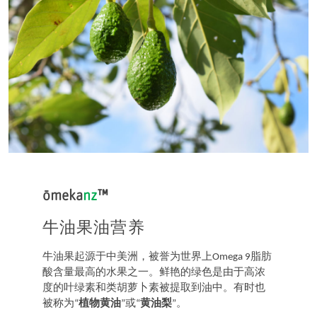
ōmeka
nz
™
牛油果油营养
牛油果起源于中美洲，被誉为世界上Omega 9脂肪
酸含量最高的水果之一。鲜艳的绿色是由于高浓
度的叶绿素和类胡萝卜素被提取到油中。有时也
被称为“
植物黄油
”或“
黄油梨
”。