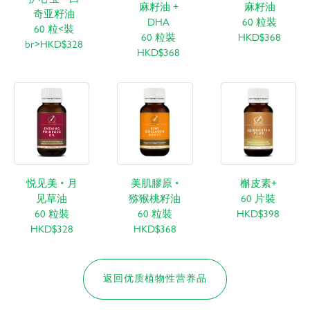
麻籽油 +
麻籽油
奇亚籽油
DHA
60 粒裝
60 粒<裝
60 粒裝
HKD$368
br>HKD$328
HKD$368
悦见美 • 月
美肌膠原 •
槲皮素+
见草油
猕猴桃籽油
60 片裝
60 粒裝
60 粒裝
HKD$398
HKD$328
HKD$368
返回优质植物性营养品